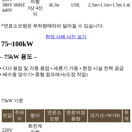
자형
380V
60HZ
4L/hr
110L
2.5m×1.1m×1.5m
1.4t
3상 4선
440V
식
*연료소모량은 부하량에따라 달라질 수 있습니다.
현장 사례 사진 보기
75~100kW
– 75kW 용도 –
• CO2 용접 및 각종 용접 • 세륜기 가동 • 현장 시설 전력 공급
• 배수용 양수기• 중형 컴프레서(도장 작업)
75kW 기준
주파
연료소
연료저장
무
전압
형식
크기 (L×W×H)
수
모량
용량
게
회전계
220V