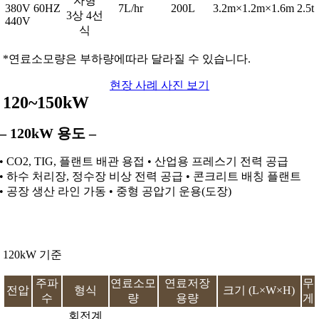
자형
380V
60HZ
7L/hr
200L
3.2m×1.2m×1.6m
2.5t
3상 4선
440V
식
*연료소모량은 부하량에따라 달라질 수 있습니다.
현장 사례 사진 보기
120~150kW
– 120kW 용도 –
• CO2, TIG, 플랜트 배관 용접 • 산업용 프레스기 전력 공급
• 하수 처리장, 정수장 비상 전력 공급 • 콘크리트 배칭 플랜트
• 공장 생산 라인 가동 • 중형 공압기 운용(도장)
120kW 기준
주파
연료소모
연료저장
무
전압
형식
크기 (L×W×H)
수
량
용량
게
회전계