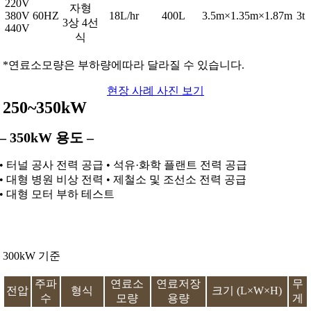
220V
자형
380V
60HZ
18L/hr
400L
3.5m×1.35m×1.87m
3t
3상 4선
440V
식
*연료소모량은 부하량에따라 달라질 수 있습니다.
현장 사례 사진 보기
250~350kW
– 350kW 용도 –
• 터널 공사 전력 공급 • 석유·화학 플랜트 전력 공급
• 대형 병원 비상 전력 • 제철소 및 조선소 전력 공급
• 대형 모터 부하 테스트
300kW 기준
주파
연료소
연료저장
무
전압
형식
크기 (L×W×H)
수
모량
용량
게