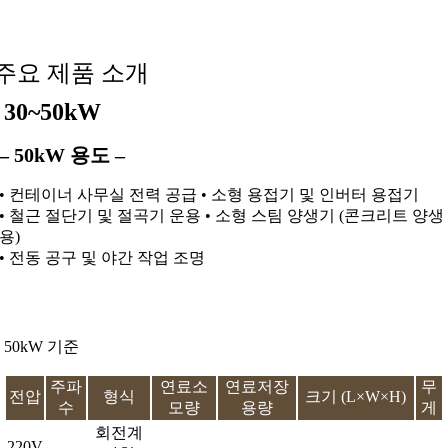
주요 제품 소개
30~50kW
– 50kW 용도 –
• 컨테이너 사무실 전력 공급 • 소형 용접기 및 인버터 용접기
• 철근 절단기 및 절곡기 운용 • 소형 스팀 양생기 (콘크리트 양생
용)
• 전동 공구 및 야간 작업 조명
50kW 기준
주파
연료소
연료저장
무
전압
형식
크기 (L×W×H)
수
모량
용량
게
회전계
220V