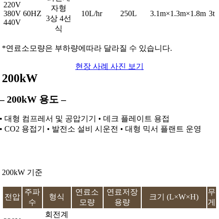
220V
자형
380V
60HZ
10L/hr
250L
3.1m×1.3m×1.8m
3t
3상 4선
440V
식
*연료소모량은 부하량에따라 달라질 수 있습니다.
현장 사례 사진 보기
200kW
– 200kW 용도 –
• 대형 컴프레서 및 공압기기 • 데크 플레이트 용접
• CO2 용접기 • 발전소 설비 시운전 • 대형 믹서 플랜트 운영
200kW 기준
주파
연료소
연료저장
무
전압
형식
크기 (L×W×H)
수
모량
용량
게
회전계