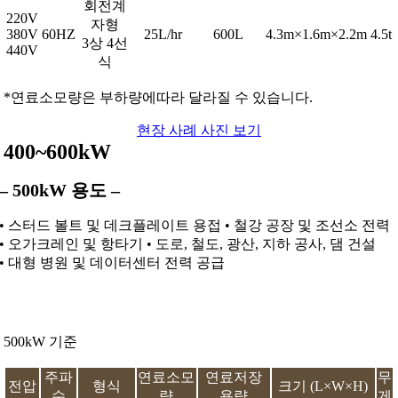
회전계
220V
자형
380V
60HZ
25L/hr
600L
4.3m×1.6m×2.2m
4.5t
3상 4선
440V
식
*연료소모량은 부하량에따라 달라질 수 있습니다.
현장 사례 사진 보기
400~600kW
– 500kW 용도 –
• 스터드 볼트 및 데크플레이트 용접 • 철강 공장 및 조선소 전력
• 오가크레인 및 항타기 • 도로, 철도, 광산, 지하 공사, 댐 건설
• 대형 병원 및 데이터센터 전력 공급
500kW 기준
주파
연료소모
연료저장
무
전압
형식
크기 (L×W×H)
수
량
용량
게