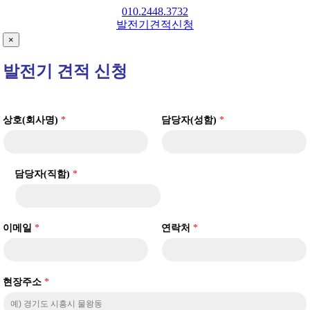
Skip
010.2448.3732
to
발전기견적신청
content
×
발전기 견적 신청
상호(회사명)
*
담당자(성함)
*
담당자(직함)
*
이메일
*
연락처
*
현장주소
*