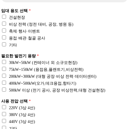
임대 용도 선택
*
건설현장
비상 전력 (정전 대비, 공장, 병원 등)
축제·행사·이벤트
용접·배관·철골 공사
기타
필요한 발전기 용량
*
30kW~50kW (컨테이너 외 소규모현장)
75kW~150kW (용접용,플랜트기,비상전력)
200kW~300kW (대형 공장·비상 전력·데이터센터)
400kW~500kW(오가,데크용접,항타기)
500kW 이상 (전기 공사, 공장 비상전력,대형 건설현장)
사용 전압 선택
*
220V (3상 4선)
380V (3상 4선)
440V (3상 4선)
기타